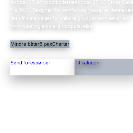
Axopar 37, en toppmoderneAxopar 37 XC Cross Cabi
fra 2020. Designet for komfort og ytelse, er dennebåt
det ultimate valget for mindre grupper som søker en
intim oguforglemmelig sjøopplevelse.
Mindre båter
6 pax
Charter
Send forespørsel
Til kategori