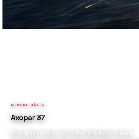
MINDRE BÅTER
Axopar 37
Bli med på en reise i det norkse landskapet ombord