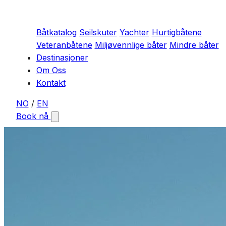
Båtkatalog
Seilskuter
Yachter
Hurtigbåtene
Veteranbåtene
Miljøvennlige båter
Mindre båter
Destinasjoner
Om Oss
Kontakt
NO
/
EN
Book nå