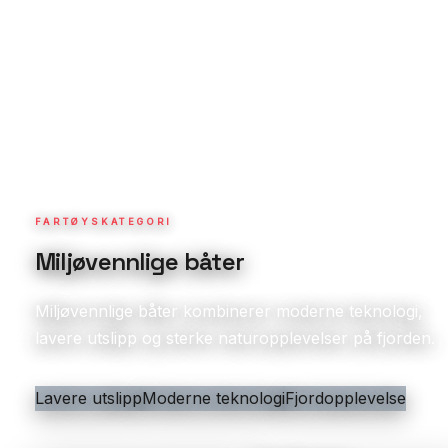
FARTØYSKATEGORI
Miljøvennlige båter
Miljøvennlige båter kombinerer moderne teknologi,
lavere utslipp og sterke naturopplevelser på fjorden.
Lavere utslipp
Moderne teknologi
Fjordopplevelse