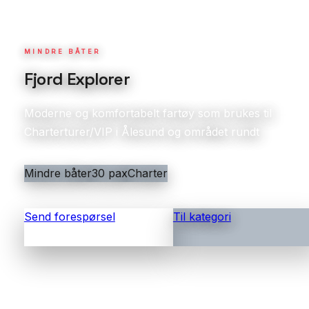
MINDRE BÅTER
Fjord Explorer
Moderne og komfortabelt fartøy som brukes til
Charterturer/VIP i Ålesund og området rundt
Mindre båter
30 pax
Charter
Send forespørsel
Til kategori