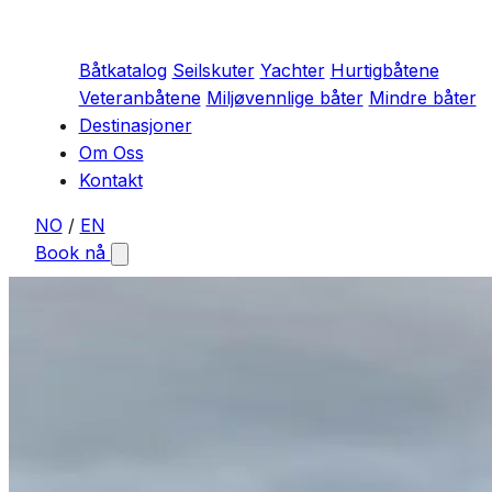
Båtkatalog
Seilskuter
Yachter
Hurtigbåtene
Veteranbåtene
Miljøvennlige båter
Mindre båter
Destinasjoner
Om Oss
Kontakt
NO
/
EN
Book nå