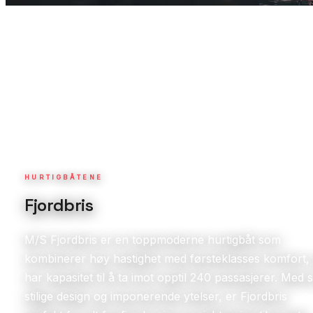
HURTIGBÅTENE
Fjordbris
M/S Fjordbris er en toppmoderne hurtigbåt som
kombinerer høy hastighet med førsteklasses komfort,
har kapasitet til å ta imot opptil 240 passasjerer. Med s
stilige design og imponerende ytelser, er Fjordbris