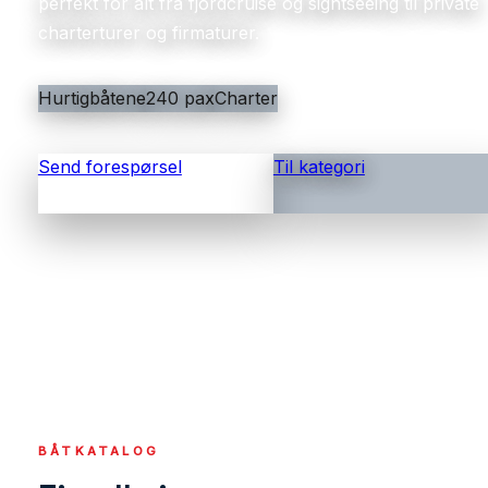
perfekt for alt fra fjordcruise og sightseeing til private
charterturer og firmaturer.
Hurtigbåtene
240 pax
Charter
Send forespørsel
Til kategori
BÅTKATALOG