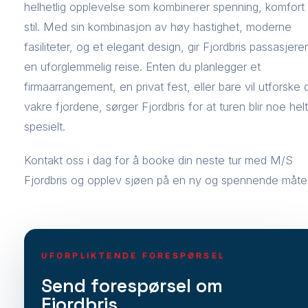
helhetlig opplevelse som kombinerer spenning, komfort
stil. Med sin kombinasjon av høy hastighet, moderne
fasiliteter, og et elegant design, gir Fjordbris passasjere
en uforglemmelig reise. Enten du planlegger et
firmaarrangement, en privat fest, eller bare vil utforske 
vakre fjordene, sørger Fjordbris for at turen blir noe helt
spesielt.
Kontakt oss i dag for å booke din neste tur med M/S
Fjordbris og opplev sjøen på en ny og spennende måte
UFORPLIKTENDE FORESPØRSEL
Send forespørsel om
Fjordbris