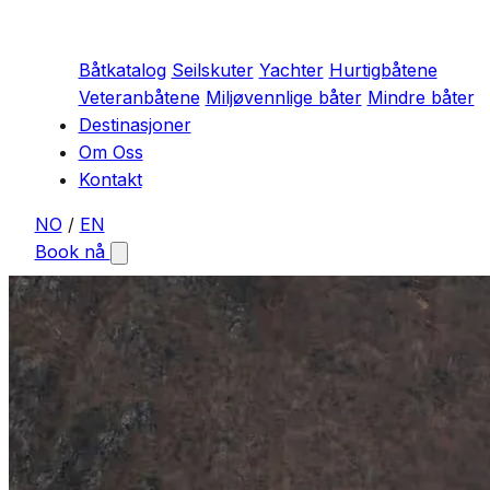
Båtkatalog
Seilskuter
Yachter
Hurtigbåtene
Veteranbåtene
Miljøvennlige båter
Mindre båter
Destinasjoner
Om Oss
Kontakt
NO
/
EN
Book nå