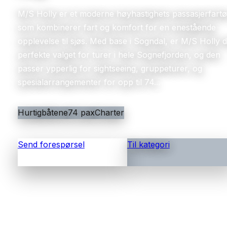
M/S Holly er et moderne høyhastighets passasjerfart
som kombinerer fart og komfort for en enestående
opplevelse til sjøs. Med base i Sogndal, er M/S Holly d
perfekte valget for turer i hele Sognefjorden, og den
passer ypperlig for sightseeing, gruppeturer, og
spesialarrangementer for opp til 74...
Hurtigbåtene
74 pax
Charter
Send forespørsel
Til kategori