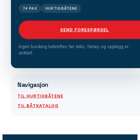
74 PAX
HURTIGBÅTENE
SEND FORESPØRSEL
Ingen booking bekreftes før dato, fartøy og opplegg er
avklart.
Navigasjon
TIL HURTIGBÅTENE
TIL BÅTKATALOG