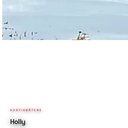
HURTIGBÅTENE
Holly