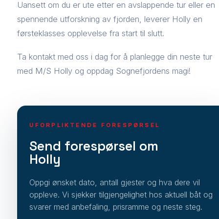
Uansett om du er ute etter en avslappende tur eller en
spennende utforskning av fjorden, leverer Holly en
førsteklasses opplevelse fra start til slutt.
Ta kontakt med oss i dag for å planlegge din neste tur
med M/S Holly og oppdag Sognefjordens magi!
UFORPLIKTENDE FORESPØRSEL
Send forespørsel om
Holly
Oppgi ønsket dato, antall gjester og hva dere vil
oppleve. Vi sjekker tilgjengelighet hos aktuell båt og
svarer med anbefaling, prisramme og neste steg.