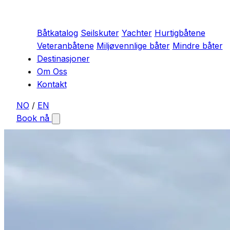
Båtkatalog
Seilskuter
Yachter
Hurtigbåtene
Veteranbåtene
Miljøvennlige båter
Mindre båter
Destinasjoner
Om Oss
Kontakt
NO
/
EN
Book nå