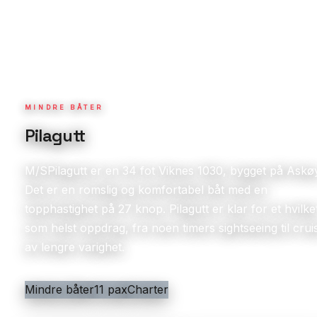
MINDRE BÅTER
Pilagutt
M/SPilagutt er en 34 fot Viknes 1030, bygget på Askø
Det er en romslig og komfortabel båt med en
topphastighet på 27 knop. Pilagutt er klar for et hvilke
som helst oppdrag, fra noen timers sightseeing til crui
av lengre varighet.
Mindre båter
11 pax
Charter