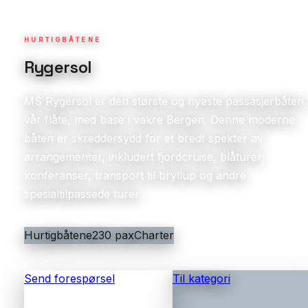
HURTIGBÅTENE
Rygersol
MS Rygersol er den største og nyeste passasjerbåten 
vår flåte, med base i vakre Bergen. Denne moderne
båten er skreddersydd for et bredt spekter av
arrangementer, inkludert fjordcruise, blåturer,
konferanser, transport til bryllup og andre
spesialtilpassede turer.
Hurtigbåtene
230 pax
Charter
Send forespørsel
Til kategori