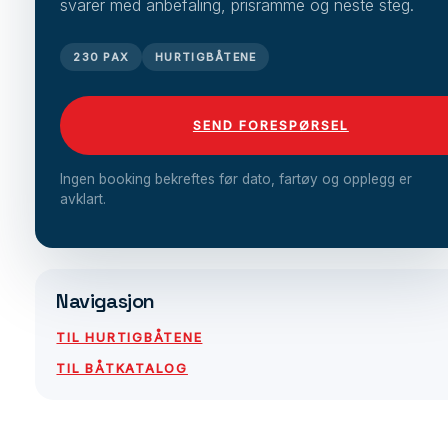
svarer med anbefaling, prisramme og neste steg.
230 PAX
HURTIGBÅTENE
SEND FORESPØRSEL
Ingen booking bekreftes før dato, fartøy og opplegg er
avklart.
Navigasjon
TIL HURTIGBÅTENE
TIL BÅTKATALOG