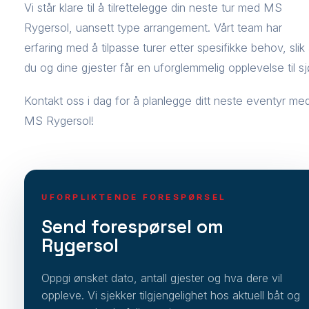
Vi står klare til å tilrettelegge din neste tur med MS
Rygersol, uansett type arrangement. Vårt team har
erfaring med å tilpasse turer etter spesifikke behov, slik 
du og dine gjester får en uforglemmelig opplevelse til sj
Kontakt oss i dag for å planlegge ditt neste eventyr me
MS Rygersol!
UFORPLIKTENDE FORESPØRSEL
Send forespørsel om
Rygersol
Oppgi ønsket dato, antall gjester og hva dere vil
oppleve. Vi sjekker tilgjengelighet hos aktuell båt og