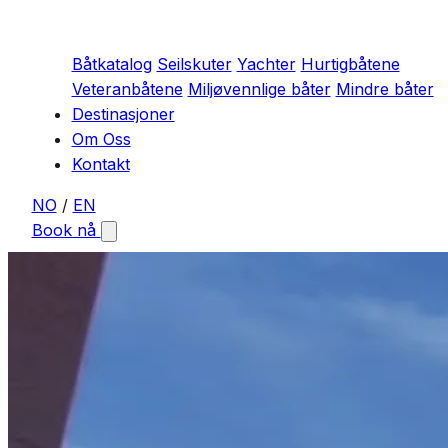
Båtkatalog
Seilskuter
Yachter
Hurtigbåtene
Veteranbåtene
Miljøvennlige båter
Mindre båter
Destinasjoner
Om Oss
Kontakt
NO
/
EN
Book nå