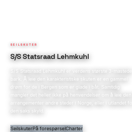
SEILSKUTER
S/S Statsraad Lehmkuhl
S/S Statsraad Lehmkuhl er verdens største 3-mastede
bark. Å leie den karakteristiske skuten er en gammel
drøm for de i Bergen som er glade i båt. Samtidig
mangler det heller ikke på henvendelser om å leie den t
arrangementer andre steder i Norge, eller i utlandet f
den saks skyld.
Seilskuter
På forespørsel
Charter