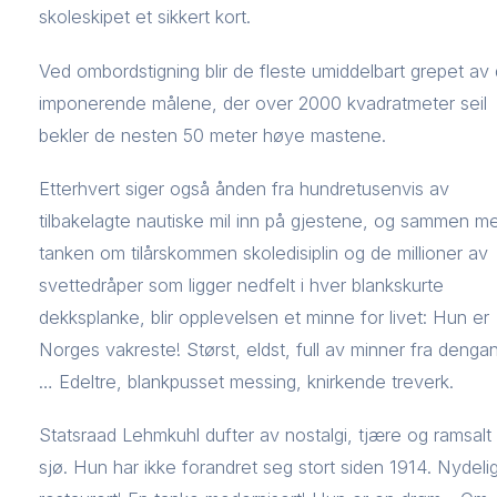
skoleskipet et sikkert kort.
Ved ombordstigning blir de fleste umiddelbart grepet av
imponerende målene, der over 2000 kvadratmeter seil
bekler de nesten 50 meter høye mastene.
Etterhvert siger også ånden fra hundretusenvis av
tilbakelagte nautiske mil inn på gjestene, og sammen m
tanken om tilårskommen skoledisiplin og de millioner av
svettedråper som ligger nedfelt i hver blankskurte
dekksplanke, blir opplevelsen et minne for livet: Hun er
Norges vakreste! Størst, eldst, full av minner fra denga
… Edeltre, blankpusset messing, knirkende treverk.
Statsraad Lehmkuhl dufter av nostalgi, tjære og ramsalt
sjø. Hun har ikke forandret seg stort siden 1914. Nydeli