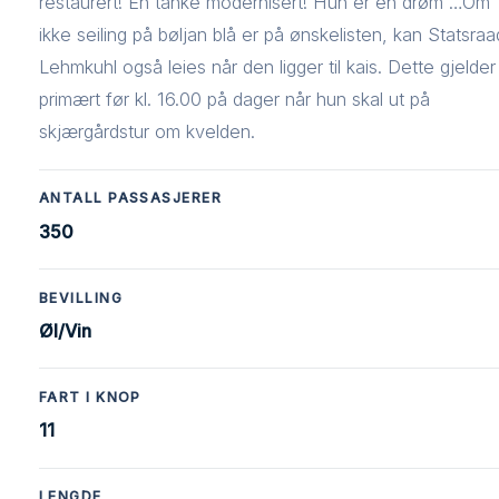
restaurert! En tanke modernisert! Hun er en drøm …Om
ikke seiling på bøljan blå er på ønskelisten, kan Statsraa
Lehmkuhl også leies når den ligger til kais. Dette gjelder
primært før kl. 16.00 på dager når hun skal ut på
skjærgårdstur om kvelden.
ANTALL PASSASJERER
350
BEVILLING
Øl/Vin
FART I KNOP
11
LENGDE