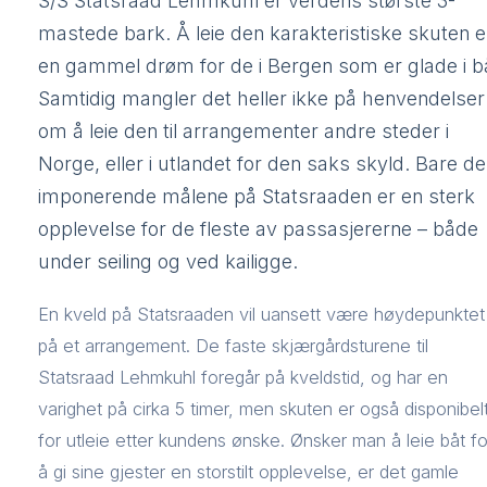
S/S Statsraad Lehmkuhl er verdens største 3-
mastede bark. Å leie den karakteristiske skuten e
en gammel drøm for de i Bergen som er glade i b
Samtidig mangler det heller ikke på henvendelser
om å leie den til arrangementer andre steder i
Norge, eller i utlandet for den saks skyld. Bare de
imponerende målene på Statsraaden er en sterk
opplevelse for de fleste av passasjererne – både
under seiling og ved kailigge.
En kveld på Statsraaden vil uansett være høydepunktet
på et arrangement. De faste skjærgårdsturene til
Statsraad Lehmkuhl foregår på kveldstid, og har en
varighet på cirka 5 timer, men skuten er også disponibel
for utleie etter kundens ønske. Ønsker man å leie båt fo
å gi sine gjester en storstilt opplevelse, er det gamle