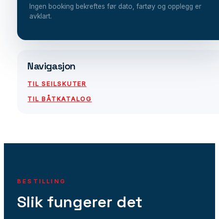
Ingen booking bekreftes før dato, fartøy og opplegg er
avklart.
Navigasjon
TIL SEILSKUTER
TIL BÅTKATALOG
BESTILLING
Slik fungerer det