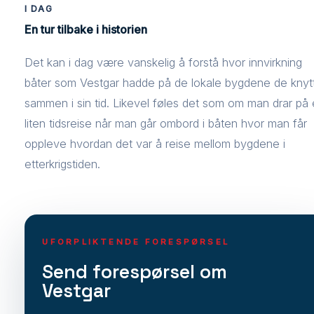
I DAG
En tur tilbake i historien
Det kan i dag være vanskelig å forstå hvor innvirkning
båter som Vestgar hadde på de lokale bygdene de knyt
sammen i sin tid. Likevel føles det som om man drar på
liten tidsreise når man går ombord i båten hvor man får
oppleve hvordan det var å reise mellom bygdene i
etterkrigstiden.
UFORPLIKTENDE FORESPØRSEL
Send forespørsel om
Vestgar