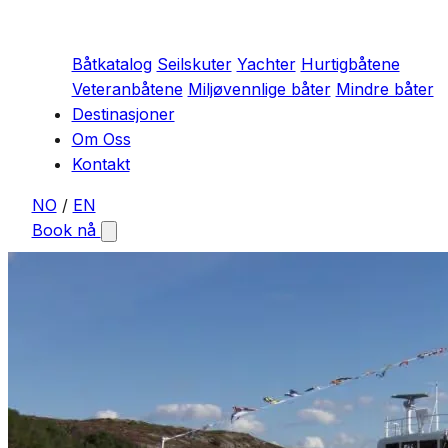
Båtkatalog
Seilskuter
Yachter
Hurtigbåtene
Veteranbåtene
Miljøvennlige båter
Mindre båter
Destinasjoner
Om Oss
Kontakt
NO
/
EN
Book nå