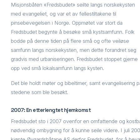
Misjonsbåten «Fredsbudet» seilte langs norskekysten
med evangeliet, og var et av fellestiltakene til
pinsebevegelsen i Norge. Oppmøtet var stort da
Fredsbudet begynte å besøke små kystsamfunn. Folk
bodde på denne tiden på flere små og ofte veiløse
samfunn langs norskekysten, men dette forandret seg
gradvis med urbaniseringen. Fredsbudet stoppet gjerne
opp ved små lokalsamfunn langs kysten.
Det ble holdt møter og bibeltimer, samt evangelisering p
stedene som ble besøkt.
2007: En etterlengtet hjemkomst
Fredsbudet sto i 2007 ovenfor en omfattende og kostb
nødvendig ombygning for å kunne seile videre. I juli 20
kjøpte Øygardsbåtane AS derfor Fredsbudet, for å bev