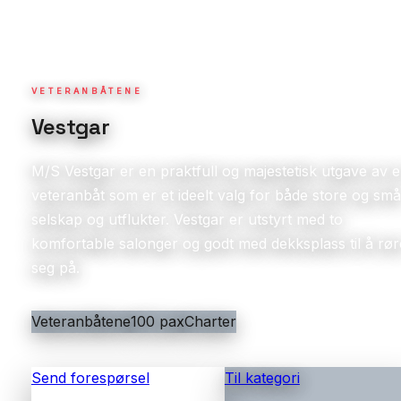
VETERANBÅTENE
Vestgar
M/S Vestgar er en praktfull og majestetisk utgave av 
veteranbåt som er et ideelt valg for både store og små
selskap og utflukter. Vestgar er utstyrt med to
komfortable salonger og godt med dekksplass til å rør
seg på.
Veteranbåtene
100 pax
Charter
Send forespørsel
Til kategori