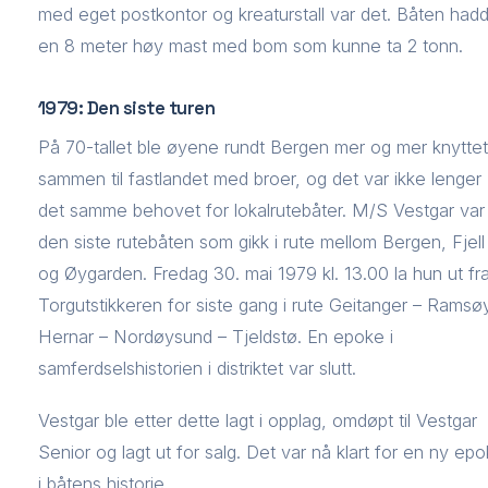
med eget postkontor og kreaturstall var det. Båten had
en 8 meter høy mast med bom som kunne ta 2 tonn.
1979: Den siste turen
På 70-tallet ble øyene rundt Bergen mer og mer knyttet
sammen til fastlandet med broer, og det var ikke lenger
det samme behovet for lokalrutebåter. M/S Vestgar var
den siste rutebåten som gikk i rute mellom Bergen, Fjell
og Øygarden. Fredag 30. mai 1979 kl. 13.00 la hun ut fr
Torgutstikkeren for siste gang i rute Geitanger – Ramsø
Hernar – Nordøysund – Tjeldstø. En epoke i
samferdselshistorien i distriktet var slutt.
Vestgar ble etter dette lagt i opplag, omdøpt til Vestgar
Senior og lagt ut for salg. Det var nå klart for en ny ep
i båtens historie.