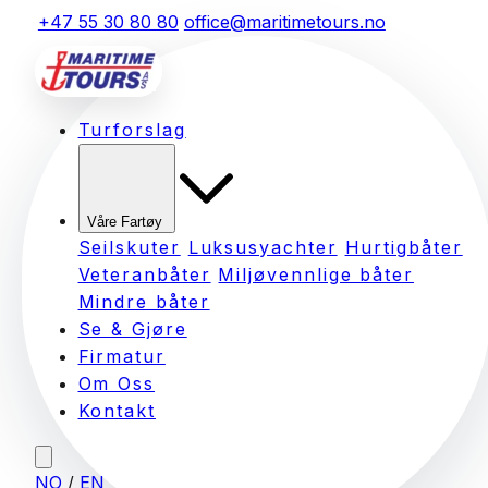
+47 55 30 80 80
office@maritimetours.no
Turforslag
Våre Fartøy
Seilskuter
Luksusyachter
Hurtigbåter
Veteranbåter
Miljøvennlige båter
Mindre båter
Se & Gjøre
Firmatur
Om Oss
Kontakt
NO
/
EN