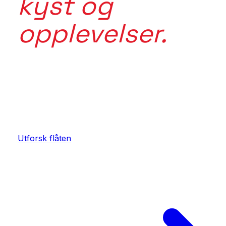
kyst og
opplevelser.
Mer enn en tur. Mer enn en båt. Forbi inspirasjon. I
i det tradisjonsrike Norge. Maritime Tours kobler rik
sted, fartøy, mat, aktivitet og opplevelse.
Utforsk flåten