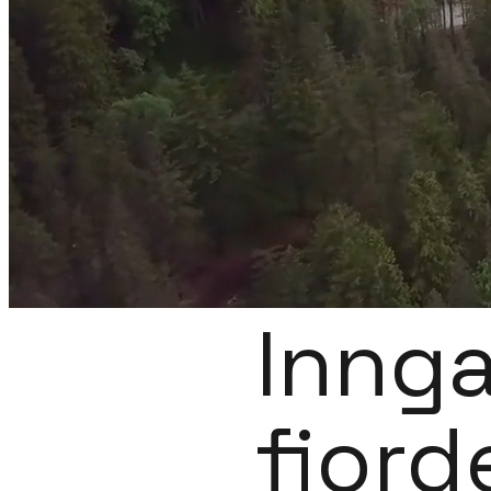
Innga
fjord