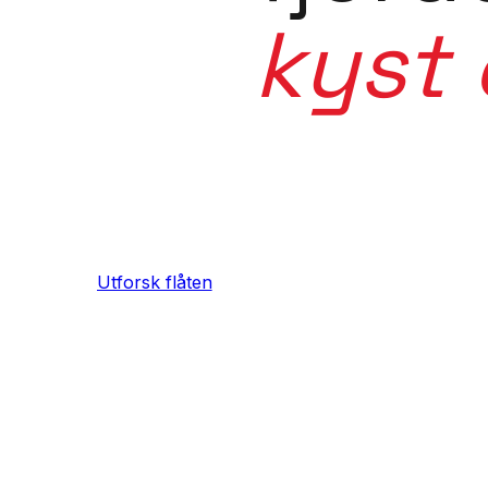
kyst 
Mer enn en
Tours kobl
Utforsk flåten