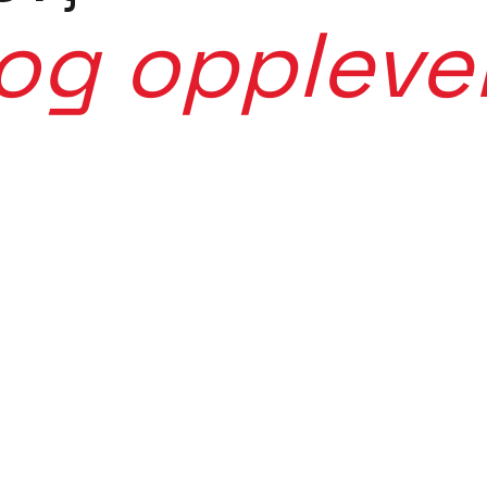
og opplevel
 tur. Mer enn en båt. Forbi inspirasjon. Inn i det tra
er riktig sted, fartøy, mat, aktivitet og opplevelse.