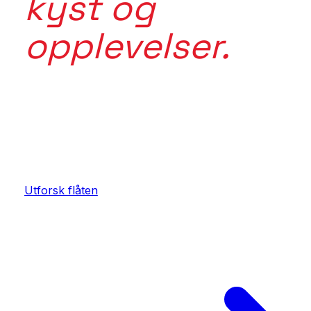
kyst og
opplevelser.
Mer enn en tur. Mer enn en båt. Forbi inspirasjon. I
i det tradisjonsrike Norge. Maritime Tours kobler rik
sted, fartøy, mat, aktivitet og opplevelse.
Utforsk flåten