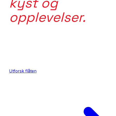
kyst og
opplevelser.
Mer enn en tur. Mer enn en båt. Forbi inspirasjon. I
i det tradisjonsrike Norge. Maritime Tours kobler rik
sted, fartøy, mat, aktivitet og opplevelse.
Utforsk flåten