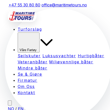
+47 55 30 80 80
office@maritimetours.no
Turforslag
Våre Fartøy
Seilskuter
Luksusyachter
Hurtigbåter
Veteranbåter
Miljøvennlige båter
Mindre båter
Se & Gjøre
Firmatur
Om Oss
Kontakt
NO
/
EN