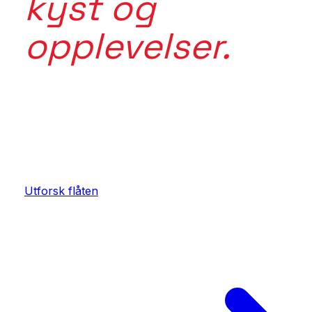
kyst og
opplevelser.
Mer enn en tur. Mer enn en båt. Forbi inspirasjon. I
i det tradisjonsrike Norge. Maritime Tours kobler rik
sted, fartøy, mat, aktivitet og opplevelse.
Utforsk flåten