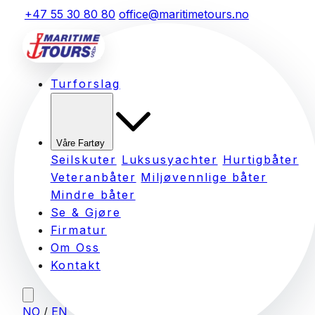
+47 55 30 80 80
office@maritimetours.no
Turforslag
Våre Fartøy
Seilskuter
Luksusyachter
Hurtigbåter
Veteranbåter
Miljøvennlige båter
Mindre båter
Se & Gjøre
Firmatur
Om Oss
Kontakt
NO
/
EN