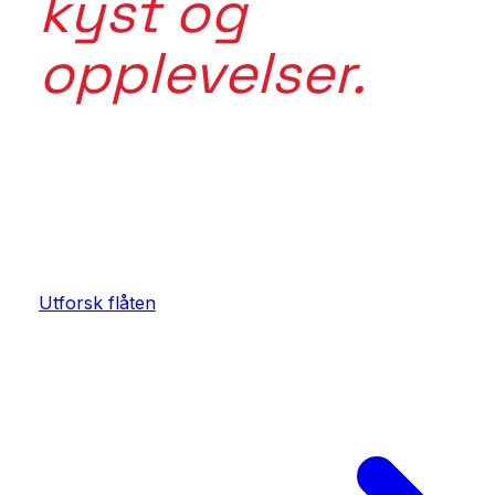
kyst og
opplevelser.
Mer enn en tur. Mer enn en båt. Forbi inspirasjon. I
i det tradisjonsrike Norge. Maritime Tours kobler rik
sted, fartøy, mat, aktivitet og opplevelse.
Utforsk flåten