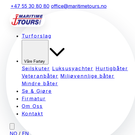
+47 55 30 80 80
office@maritimetours.no
Turforslag
Våre Fartøy
Seilskuter
Luksusyachter
Hurtigbåter
Veteranbåter
Miljøvennlige båter
Mindre båter
Se & Gjøre
Firmatur
Om Oss
Kontakt
NO
/
EN