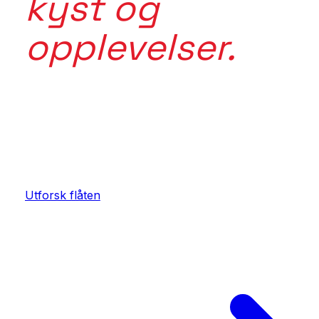
kyst og
opplevelser.
Mer enn en tur. Mer enn en båt. Forbi inspirasjon. I
i det tradisjonsrike Norge. Maritime Tours kobler rik
sted, fartøy, mat, aktivitet og opplevelse.
Utforsk flåten