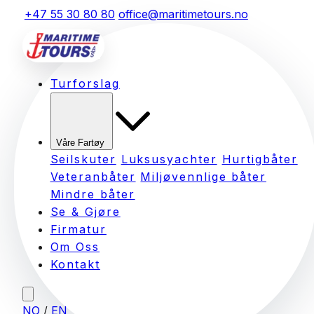
+47 55 30 80 80
office@maritimetours.no
Turforslag
Våre Fartøy
Seilskuter
Luksusyachter
Hurtigbåter
Veteranbåter
Miljøvennlige båter
Mindre båter
Se & Gjøre
Firmatur
Om Oss
Kontakt
NO
/
EN